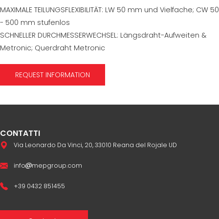
MAXIMALE TEILUNGSFLEXIBILITÄT: LW 50 mm und Vielfache; CW 50
- 500 mm stufenlos
SCHNELLER DURCHMESSERWECHSEL: Längsdraht-Aufweiten &
Metronic; Querdraht Metronic
REQUEST INFORMATION
CONTATTI
Via Leonardo Da Vinci, 20, 33010 Reana del Rojale UD
info
mepgroup.com
+39 0432 851455