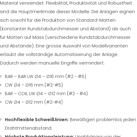
Material verwendet. Flexibilität, Produktivität und Robustheit
ZERTIFIZIERTE GEBRAUCHTANLAGE DER MEP GRUPPE
EFFECTIVE COMMUNICATION
sind die Hauptmerkmale dieser Modelle. Die Anlagen eignen
sich sowohl für die Produktion von Standard-Matten
(konstanter Rundstabdurchmesser und Abstand) als auch
für Matten auf Mass (verschiedene Rundstabdurchmesser
und Abstände). Eine grosse Auswahl von Modellvarianten
erlaubt die vollständige Automatisierung der Anlage.
Dadurch werden manuelle Eingriffe vermindert.
BAR – BAR LW ∅4 – ∅16 mm (#2 - #5)
CW ∅4 – ∅16 mm (#2-#5)
BAR – COIL LW ∅4 – ∅12 mm (#2 - #4)
CW ∅4 – ∅12 mm (#2-#4)
Hochflexible Schweißlinien:
Bewältigen problemlos jeden
Drahtmittenabstand.
Höchste Produktionsleistung:
Unabhängig von der