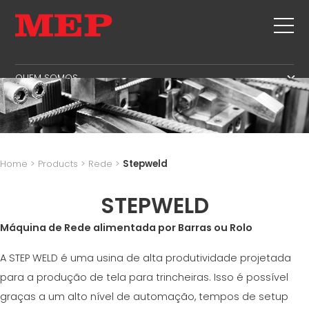
QUEM SOMOS
QUEM SOMOS
SERVICE
SUSTAINABILITY
PRODUTOS
ESTRIBOS
MBS
Home
>
Products
>
Rede
>
Stepweld
CORTE+FORMAS
GOVERNANCE
NOTICIAS E EXPOSIÇÕES
ENDIREITAMENTO
STEPWELD
H.R. DEVELOPMENT
CONTATOS
CORTE NA MEDIDA CERTA
TECHNOLOGY
Máquina de Rede alimentada por Barras ou Rolo
TRABALHA CONOSCO
DOBRA/FORMAS
PRODUCTION
MEP IN THE WORLD
A STEP WELD é uma usina de alta produtividade projetada
ESTACAS/GAIOLAS
SUPPLY CHAIN
SALES NETWORK
para a produção de tela para trincheiras. Isso é possível
TRELIÇA
WORKPLACE SAFETY
graças a um alto nível de automação, tempos de setup
REDE
LANGUAGE COURSES