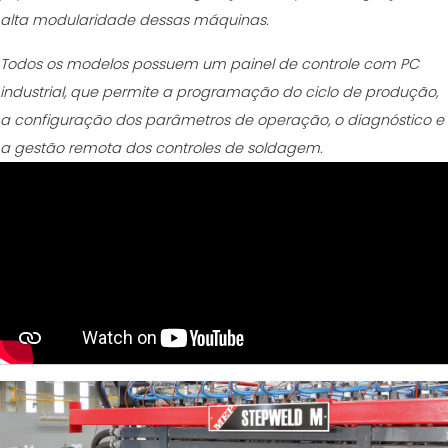
alta modularidade dessas máquinas.
Todos os modelos possuem um painel de controle com PC
industrial, que permite a programação do ciclo de produção,
a configuração dos parâmetros de operação, o diagnóstico e
a gestão remota dos controles de soldagem.