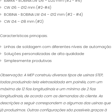
BARRA - BOBINA LW ∅6 – ∅20 mm (#2 - #6)
CW ∅6 – ∅12 mm (#2-#4)
BOBINA - BOBINA LW ∅4 – ∅12 mm (#2 - #4)
CW ∅4 – ∅8 mm (#2)
Características principais:
Linhas de soldagem com diferentes níveis de automação
Soluções personalizadas de alta qualidade
Simplesmente produtivas
Observação: A MEP construiu diversos tipos de usinas STEP,
todas produzindo tela eletrosoldada em painéis, com um
máximo de 12 fios longitudinais e um mínimo de 2 fios
longitudinais, de acordo com as demandas do cliente. As
descrições a seguir correspondem a algumas das usinas que
já produzimos. Outras configurações são possíveis graças à