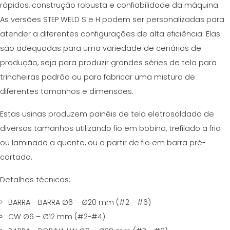
rápidos, construção robusta e confiabilidade da máquina.
CERTIFICADO SEGUNDA MÃO MEP GRUPO
EFFECTIVE COMMUNICATION
As versões STEP WELD S e H podem ser personalizadas para
atender a diferentes configurações de alta eficiência. Elas
são adequadas para uma variedade de cenários de
produção, seja para produzir grandes séries de tela para
trincheiras padrão ou para fabricar uma mistura de
diferentes tamanhos e dimensões.
Estas usinas produzem painéis de tela eletrosoldada de
diversos tamanhos utilizando fio em bobina, trefilado a frio
ou laminado a quente, ou a partir de fio em barra pré-
cortado.
Detalhes técnicos:
BARRA - BARRA ∅6 – ∅20 mm (#2 - #6)
CW ∅6 – ∅12 mm (#2-#4)