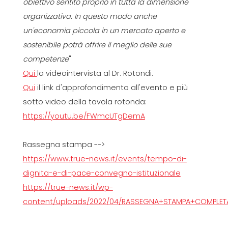
obiettivo sentito proprio in tutta la dimensione
organizzativa. In questo modo anche
un'economia piccola in un mercato aperto e
sostenibile potrà offrire il meglio delle sue
competenze
"
Qui
la videointervista al Dr. Rotondi.
Qui
il link d'approfondimento all'evento e più
sotto video della tavola rotonda:
https://youtu.be/FWmcUTgDemA
Rassegna stampa -->
https://www.true-news.it/events/tempo-di-
dignita-e-di-pace-convegno-istituzionale
https://true-news.it/wp-
content/uploads/2022/04/RASSEGNA+STAMPA+COMPLETA