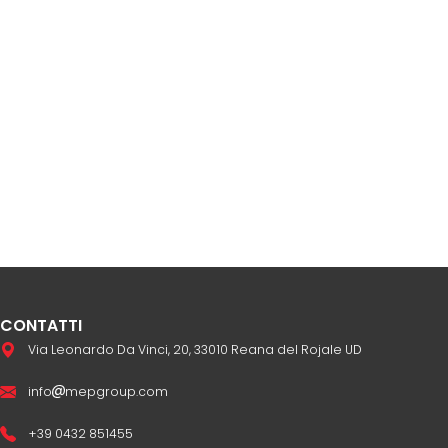
CONTATTI
Via Leonardo Da Vinci, 20, 33010 Reana del Rojale UD
info
mepgroup.com
+39 0432 851455